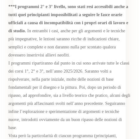
***I programmi 2° e 3° livello, sono stati resi accessibili anche a
tutti quei principianti impossibilitati a seguire le fasce orarie
ufficiali a causa di incompatibilità con i propri orari di lavoro e
di studio.
In entrambi i casi, anche per gli argomenti e le tecniche
più impegnative, le lezioni saranno ricche di indicazioni chiare,
semplici e complete e non daranno nulla per scontato qualora
dovessero inserirvisi allievi neofiti.
I programmi ripartiranno dal punto in cui sono arrivate tutte le classi
dei corsi 1°, 2° e 3°, nell’anno 2025/2026. Saranno volti a
rispolverare, nella parte iniziale, molte delle nozioni di base
fondamentali per il disegno e la pittura. Poi, dopo un periodo di
ripasso, ad approfondire, sia a livello teorico che pratico, alcuni degli
argomenti più affascinanti svolti nell’anno precedente. Seguiranno
infine l’esplorazione e sperimentazione di argomenti e tecniche
nuove, introdotti ovviamente da un buon ripasso delle nozioni di
base.
Vista però la particolarità di ciascun programma (principianti,