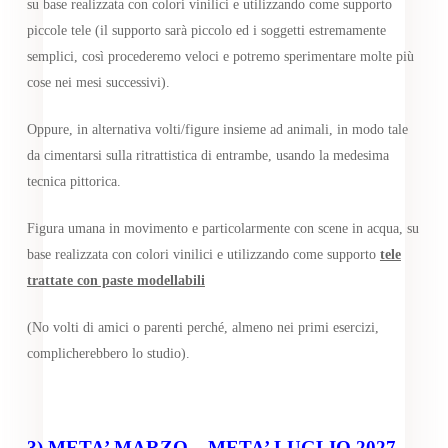
su base realizzata con colori vinilici e utilizzando come supporto
piccole tele (il supporto sarà piccolo ed i soggetti estremamente
semplici, così procederemo veloci e potremo sperimentare molte più
cose nei mesi successivi).
Oppure, in alternativa volti/figure insieme ad animali, in modo tale
da cimentarsi sulla ritrattistica di entrambe, usando la medesima
tecnica pittorica.
Figura umana in movimento e particolarmente con scene in acqua, su
base realizzata con colori vinilici e utilizzando come supporto
tele
trattate con paste modellabili
(No volti di amici o parenti perché, almeno nei primi esercizi,
complicherebbero lo studio).
3)
META’ MARZO – META’ LUGLIO 2027