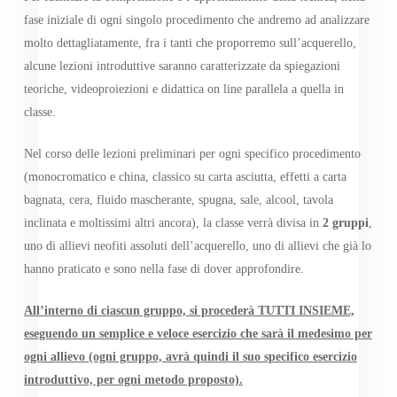
fase iniziale di ogni singolo procedimento che andremo ad analizzare
molto dettagliatamente, fra i tanti che proporremo sull’acquerello,
alcune lezioni introduttive saranno caratterizzate da spiegazioni
teoriche, videoproiezioni e didattica on line parallela a quella in
classe.
Nel corso delle lezioni preliminari per ogni specifico procedimento
(monocromatico e china, classico su carta asciutta, effetti a carta
bagnata, cera, fluido mascherante, spugna, sale, alcool, tavola
inclinata e moltissimi altri ancora), la classe verrà divisa in
2 gruppi
,
uno di allievi neofiti assoluti dell’acquerello, uno di allievi che già lo
hanno praticato e sono nella fase di dover approfondire.
All’interno di ciascun gruppo, si procederà TUTTI INSIEME,
eseguendo un semplice e veloce esercizio che sarà il medesimo per
ogni allievo
(ogni gruppo, avrà quindi il suo specifico esercizio
introduttivo, per ogni metodo proposto).