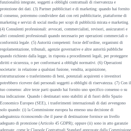
funzionalità integrate, soggetti a obblighi contrattuali di riservatezza e
protezione dei dati. (3) Partner pubblicitari e di marketing: quando hai fornito
il consenso, potremmo condividere dati con reti pubblicitarie, piattaforme di
marketing e servizi di social media per scopi di pubblicità mirata e marketing.
(4) Consulenti professionali: avvocati, commercialisti, revisori, assicuratori e
altri consulenti professionali quando necessario per operazioni commerciali o
conformità legale. (5) Autorità competenti: forze dell'ordine, organismi di
regolamentazione, tribunali, agenzie governative e altre autorità pubbliche
quando richiesto dalla legge, in risposta a procedimenti legali, per proteggere
diritti e sicurezza, o per conformarsi a obblighi normativi. (6) Operazioni
societarie: in relazione a qualsiasi fusione, vendita, acquisizione,
ristrutturazione o trasferimento di beni, potenziali acquirenti o investitori
potrebbero ricevere dati personali soggetti a obblighi di riservatezza. (7) Con il
tuo consenso: altre terze parti quando hai fornito uno specifico consenso o su
tua indicazione. Quando i destinatari sono stabiliti al di fuori dello Spazio
Economico Europeo (SEE), i trasferimenti internazionali di dati avvengono
solo quando: (i) la Commissione europea ha emesso una decisione di
adeguatezza riconoscendo che il paese di destinazione fornisce un livello
adeguato di protezione (Articolo 45 GDPR); oppure (ii) sono in atto garanzie
adeguate, come le Clausole Contrattuali Standard approvate dalla Commissione