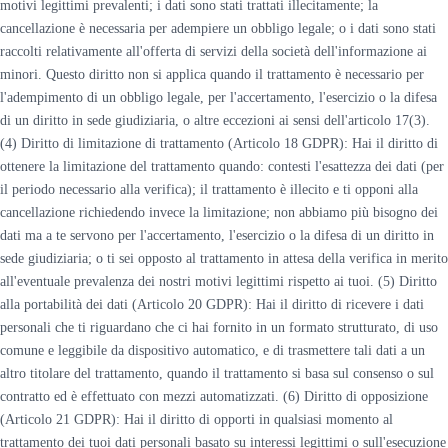
motivi legittimi prevalenti; i dati sono stati trattati illecitamente; la
cancellazione è necessaria per adempiere un obbligo legale; o i dati sono stati
raccolti relativamente all'offerta di servizi della società dell'informazione ai
minori. Questo diritto non si applica quando il trattamento è necessario per
l'adempimento di un obbligo legale, per l'accertamento, l'esercizio o la difesa
di un diritto in sede giudiziaria, o altre eccezioni ai sensi dell'articolo 17(3).
(4) Diritto di limitazione di trattamento (Articolo 18 GDPR): Hai il diritto di
ottenere la limitazione del trattamento quando: contesti l'esattezza dei dati (per
il periodo necessario alla verifica); il trattamento è illecito e ti opponi alla
cancellazione richiedendo invece la limitazione; non abbiamo più bisogno dei
dati ma a te servono per l'accertamento, l'esercizio o la difesa di un diritto in
sede giudiziaria; o ti sei opposto al trattamento in attesa della verifica in merito
all'eventuale prevalenza dei nostri motivi legittimi rispetto ai tuoi. (5) Diritto
alla portabilità dei dati (Articolo 20 GDPR): Hai il diritto di ricevere i dati
personali che ti riguardano che ci hai fornito in un formato strutturato, di uso
comune e leggibile da dispositivo automatico, e di trasmettere tali dati a un
altro titolare del trattamento, quando il trattamento si basa sul consenso o sul
contratto ed è effettuato con mezzi automatizzati. (6) Diritto di opposizione
(Articolo 21 GDPR): Hai il diritto di opporti in qualsiasi momento al
trattamento dei tuoi dati personali basato su interessi legittimi o sull'esecuzione