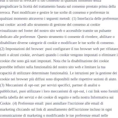
Hai il diritto di revocare il tuo consenso in qualsiasi momento senza
pregiudicare la liceità del trattamento basata sul consenso prestato prima della
revoca. Puoi modificare e gestire le tue scelte di consenso e preferenze in
qualsiasi momento attraverso i seguenti metodi: (1) Interfaccia delle preferenze
sui cookie: accedi allo strumento di gestione del consenso ai cookie
visualizzato nel footer del nostro sito web o accessibile tramite un pulsante
dedicato alle preferenze. Questo strumento ti consente di rivedere, abilitare o
disabilitare diverse categorie di cookie e modificare le tue scelte di consenso.
(2) Impostazioni del browser: puoi configurare il tuo browser web per rifiutare
tutti o alcuni cookie, avvisarti quando i cookie vengono impostati o eliminare i
cookie che sono già stati impostati. Nota che la disabilitazione dei cookie
potrebbe influire sulla funzionalità del nostro sito web e limitare la tua
capacità di utilizzare determinate funzionalità. Le istruzioni per la gestione dei
cookie nei browser più diffusi sono disponibili nelle rispettive sezioni di aiuto.
(3) Meccanismi di opt-out: per servizi specifici, partner di analisi o
pubblicitari, puoi utilizzare i loro meccanismi di opt-out, i cui link sono forniti
nella tabella dei servizi e dei cookie di seguito e nella nostra Informativa sui
Cookie. (4) Preferenze email: puoi annullare l'iscrizione alle email di
marketing cliccando sul link di annullamento dell'iscrizione incluso in ogni
comunicazione di marketing o modificando le tue preferenze email nelle