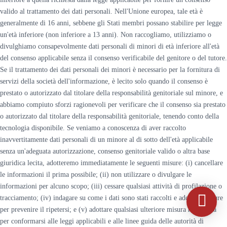
valido al trattamento dei dati personali. Nell'Unione europea, tale età è
generalmente di 16 anni, sebbene gli Stati membri possano stabilire per legge
un'età inferiore (non inferiore a 13 anni). Non raccogliamo, utilizziamo o
divulghiamo consapevolmente dati personali di minori di età inferiore all'età
del consenso applicabile senza il consenso verificabile del genitore o del tutore.
Se il trattamento dei dati personali dei minori è necessario per la fornitura di
servizi della società dell'informazione, è lecito solo quando il consenso è
prestato o autorizzato dal titolare della responsabilità genitoriale sul minore, e
abbiamo compiuto sforzi ragionevoli per verificare che il consenso sia prestato
o autorizzato dal titolare della responsabilità genitoriale, tenendo conto della
tecnologia disponibile. Se veniamo a conoscenza di aver raccolto
inavvertitamente dati personali di un minore al di sotto dell'età applicabile
senza un'adeguata autorizzazione, consenso genitoriale valido o altra base
giuridica lecita, adotteremo immediatamente le seguenti misure: (i) cancellare
le informazioni il prima possibile; (ii) non utilizzare o divulgare le
informazioni per alcuno scopo; (iii) cessare qualsiasi attività di profilazione o
tracciamento; (iv) indagare su come i dati sono stati raccolti e adottare misure
per prevenire il ripetersi; e (v) adottare qualsiasi ulteriore misura necessaria
per conformarsi alle leggi applicabili e alle linee guida delle autorità di