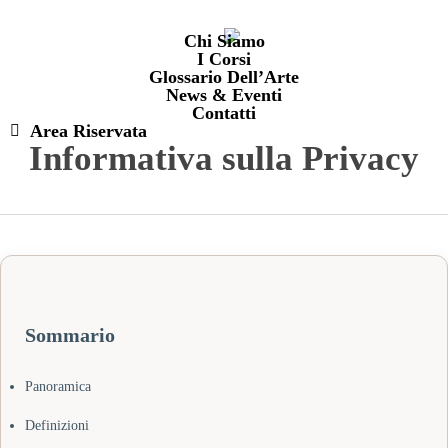
Chiudi
Skip
Carrello
il
to
carrello
Chi Siamo
I Corsi
main
Glossario Dell’Arte
content
News & Eventi
Contatti
Area Riservata
Informativa sulla Privacy
Sommario
Panoramica
Definizioni