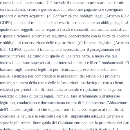
conclusione di un contratto. Ciò include il trattamento necessario per fornire i
servizi richiesti, creare e gestire account, elaborare pagamenti e consegnare
prodotti o servizi acquistati. (c) Conformità con obblighi legali (Articolo 6.1.c
GDPR): quando il trattamento è necessario per adempiere un obbligo legale al
quale siamo soggetti, come requisiti fiscali e contabili, conformità normativa,
risposte a richieste governative legittime, cooperazione con le forze dell'ordine
e obblighi di conservazione delle registrazioni. (d) Interessi legittimi (Articolo
6.1.f GDPR): quando il trattamento è necessario per il perseguimento del
nostro interesse legittimo o di quello di una terza parte, a meno che tali
interessi non siano superati dai tuoi interessi o diritti e libertà fondamentali. Ci
basiamo sugli interessi legittimi per: sicurezza e prevenzione delle frodi;
analisi essenziali per comprendere le prestazioni del servizio e i problemi
tecnici; sicurezza della rete e delle informazioni; marketing diretto a clienti
esistenti per prodotti simili; continuità aziendale e ripristino di emergenza;
esercizio o difesa di diritti legali. Prima di fare affidamento sull'interesse
legittimo, conduciamo e documentiamo un test di bilanciamento (Valutazione
dell'Interesse Legittimo) che soppesa i nostri interessi rispetto ai tuoi diritti,
considera la natura e la sensibilità dei dati, implementa adeguate garanzie e
segue le più recenti linee guida del Comitato europeo per la protezione dei dati
e delle autorità di controllo nazionali. (e) Interessi vitali (Articolo 6.1.d