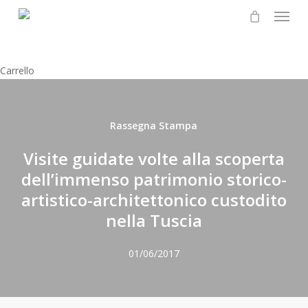
Menu
Skip
to
main
content
Chiudi
Carrello
il
carrello
Rassegna Stampa
Visite guidate volte alla scoperta
dell’immenso patrimonio storico-
artistico-architettonico custodito
nella Tuscia
01/06/2017