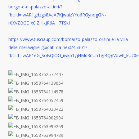
borgo-e-di-palazzo-altieri/?
fbclid=IwAR1gdzgs8AaA7KjwaizYYo6RGynogGN-
r0XVZBGE_xCiZHixjR6A__7TSkI
https://www.tusciaup.com/bomarzo-palazzo-orsini-e-la-villa-
delle-meraviglie-guidati-da-next/45301?
fbclid=IwAR1eG_SoBQlOO_iwkp1yjHMd3nUn1gjBQgVowh_kUz0