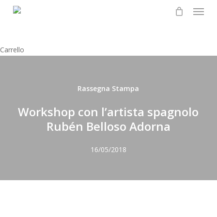
Menu
Skip
to
main
content
Chiudi
Carrello
il
carrello
Rassegna Stampa
Workshop con l’artista spagnolo
Rubén Belloso Adorna
16/05/2018