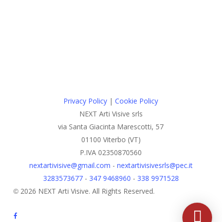
Privacy Policy
|
Cookie Policy
NEXT Arti Visive srls
via Santa Giacinta Marescotti, 57
01100 Viterbo (VT)
P.IVA 02350870560
nextartivisive@gmail.com
-
nextartivisivesrls@pec.it
3283573677
-
347 9468960
-
338 9971528
© 2026 NEXT Arti Visive. All Rights Reserved.
facebook