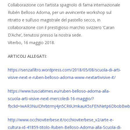
Collaborazione con l’artista spagnolo di fama internazionale
Rubén Belloso Adorna, per un avvincente workshop sul
ritratto e sull’uso magistrale del pastello secco, in
collaborazione con il prestigioso marchio svizzero ‘Caran
D’Ache’, tenutosi presso la nostra sede.
Viterbo, 16 maggio 2018.
ARTICOLI ALLEGATI:
https://senzafiltro.wordpress.com/2018/05/08/scuola-di-arti-
visive-next-e-ruben-belloso-adorna-www-nextartivisive-it/
https://www.tusciatimes.eu/ruben-belloso-adorna-alla-
scuola-arti-visive-next-mercoledi-16-maggio/?
fbclid=IwAR3NuIDhrbtrmj4jn5CR6UmkauK5sFENNetp6DbobBwb
http://www.occhioviterbese.it/occhioviterbese_v2/arte-e-
cultura-id-41859-titolo-Ruben-Belloso-Adorna-alla-Scuola-di-