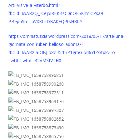
Arti-Visive-a-Viterbo.html?
fbclid=IwAR2Q_rCej5lRFKBsC0nOE5Km1CPsa9-
PBepuSmclpVXKLsDBA0EQPtsHBhY
https://omniatuscia.wordpress.com/2018/05/17/arte-una-
giornata-con-ruben-belloso-adorna/?
fbclid=IwAR2IaDIBJjo8z-f5tthP1gmGIod6YfZGtxPZro-
swUhTwtbLs42VMSfVTH0