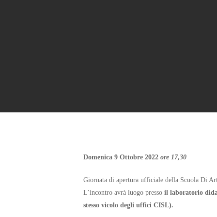
Domenica 9 Ottobre 2022
ore 17,30
Giornata di apertura ufficiale della Scuola Di Ar
L’incontro avrà luogo presso
il laboratorio did
stesso vicolo degli uffici CISL).