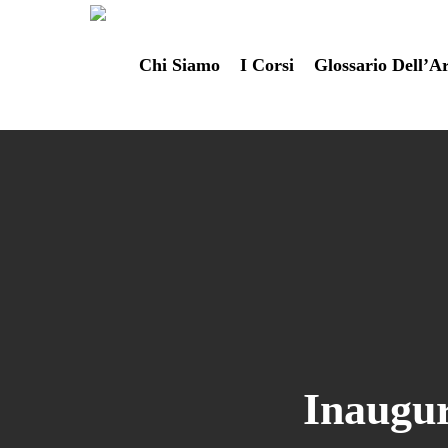
Skip
to
Chi Siamo
I Corsi
Glossario Dell’A
main
content
Inaugur