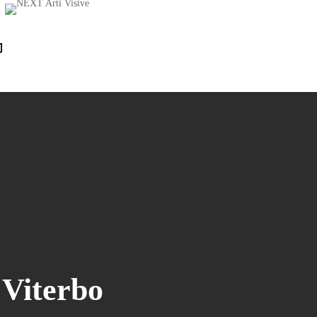
Chiudi
il
carrello
 Viterbo