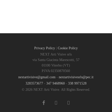
Privacy Policy
|
Cookie Policy
NEXT Arti Visive srls
via Santa Giacinta Marescotti, 57
01100 Viterbo (VT)
P.IVA 02350870560
nextartivisive@gmail.com
-
nextartivisivesrls@pec.it
3283573677
-
347 9468960
-
338 9971528
© 2026 NEXT Arti Visive. All Rights Reserved.
facebook
google-
instagram
plus