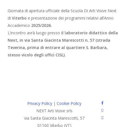
Giornata di apertura ufficiale della Scuola Di Arti Visive Next
di
Viterbo
e presentazione dei programmi relativi all’Anno
Accademico
2025/2026.
L’incontro avrà luogo presso
il laboratorio didattico della
Next, in via Santa Giacinta Marescotti n. 57 (strada
Teverina, prima di entrare al quartiere S. Barbara,
stesso vicolo degli uffici CISL).
facebook
Privacy Policy
|
Cookie Policy
google-
NEXT Arti Visive srls
plus
instagram
via Santa Giacinta Marescotti, 57
01100 Viterbo (VT)